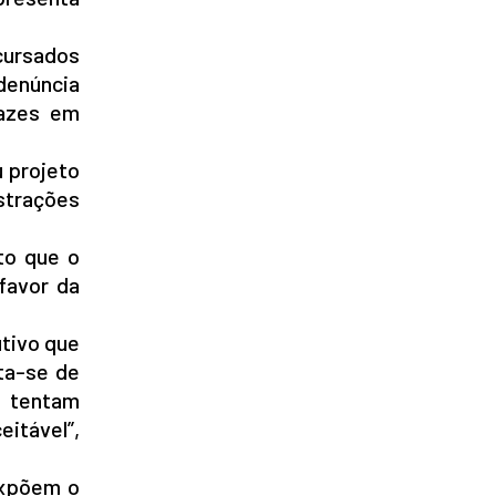
cursados
denúncia
tazes em
u projeto
strações
to que o
favor da
utivo que
ta-se de
o tentam
eitável”,
expõem o