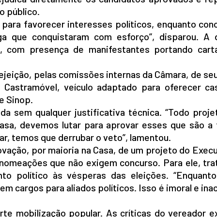
o público.
ara favorecer interesses políticos, enquanto con
 que conquistaram com esforço”, disparou. A 
o, com presença de manifestantes portando car
rejeição, pelas comissões internas da Câmara, de se
 Castramóvel, veículo adaptado para oferecer ca
e Sinop.
da sem qualquer justificativa técnica. “Todo proje
asa, devemos lutar para aprovar esses que são a 
r, temos que derrubar o veto”, lamentou.
ovação, por maioria na Casa, de um projeto do Exec
 nomeações que não exigem concurso. Para ele, tra
nto político às vésperas das eleições. “Enquant
em cargos para aliados políticos. Isso é imoral e inac
rte mobilização popular. As críticas do vereador 