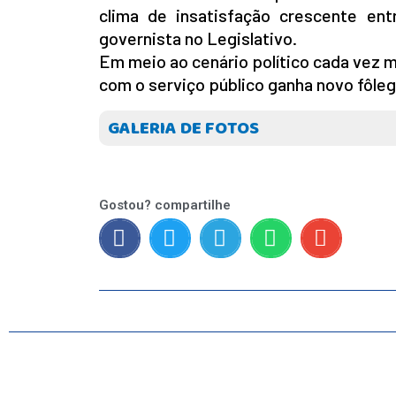
clima de insatisfação crescente en
governista no Legislativo.
Em meio ao cenário político cada vez 
com o serviço público ganha novo fôle
GALERIA DE FOTOS
INICIO
Gostou? compartilhe
AGRONEGÓCIO
BRASIL
GERAL
ESPORTES
SAÚDE
MATO GROSSO
POLÍCIA
POLÍTICA