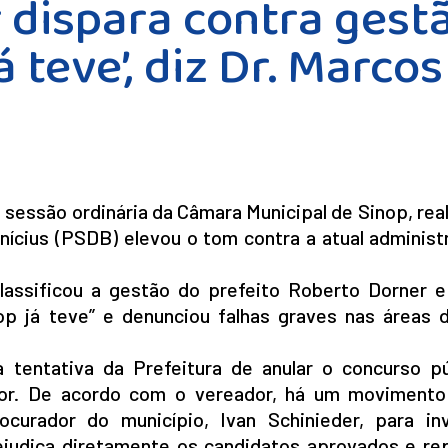
 dispara contra gestã
á teve’, diz Dr. Marcos
sessão ordinária da Câmara Municipal de Sinop, rea
inícius (PSDB) elevou o tom contra a atual adminis
lassificou a gestão do prefeito Roberto Dorner e
op já teve” e denunciou falhas graves nas áreas 
a tentativa da Prefeitura de anular o concurso pú
ior. De acordo com o vereador, há um movimento 
ocurador do município, Ivan Schinieder, para inv
ejudica diretamente os candidatos aprovados e re