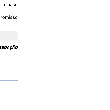
e a base
mpromisso
 REDAÇÃO