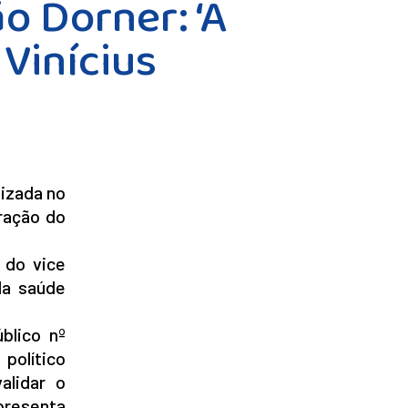
o Dorner: ‘A
 Vinícius
lizada no
tração do
 do vice
da saúde
blico nº
político
alidar o
presenta