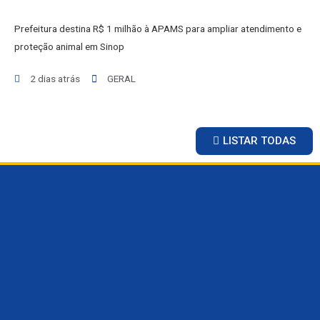
ESPORTES
Prefeitura destina R$ 1 milhão à APAMS para ampliar atendimento e
SAÚDE
proteção animal em Sinop
MATO GROSSO
POLÍCIA
2 dias atrás
GERAL
POLÍTICA
VARIEDADES
LISTAR TODAS
BALCÃO DE EMPREGOS