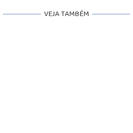
VEJA TAMBÉM
INICIO
AGRONEGÓCIO
BRASIL
GERAL
ESPORTES
SAÚDE
MATO GROSSO
POLÍCIA
POLÍTICA
VARIEDADES
BALCÃO DE EMPREGOS