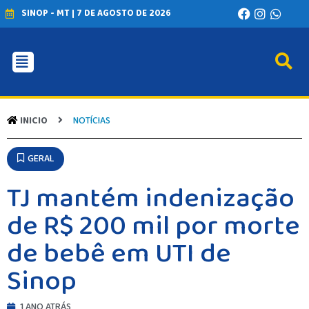
SINOP - MT | 7 DE AGOSTO DE 2026
INICIO
AGRONEGÓCIO
BRASIL
INICIO
NOTÍCIAS
GERAL
ESPORTES
GERAL
SAÚDE
MATO GROSSO
TJ mantém indenização
POLÍCIA
POLÍTICA
de R$ 200 mil por morte
VARIEDADES
de bebê em UTI de
BALCÃO DE EMPREGOS
Sinop
1 ANO ATRÁS