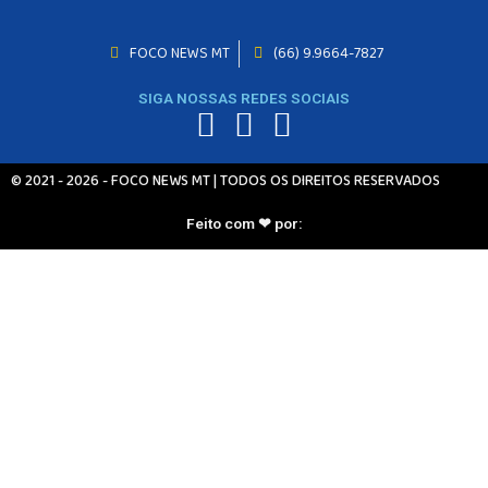
FOCO NEWS MT
(66) 9.9664-7827
INICIO
AGRONEGÓCIO
SIGA NOSSAS REDES SOCIAIS
BRASIL
GERAL
ESPORTES
© 2021 - 2026 - FOCO NEWS MT | TODOS OS DIREITOS RESERVADOS
SAÚDE
MATO GROSSO
Feito com ❤ por:
POLÍCIA
POLÍTICA
VARIEDADES
BALCÃO DE