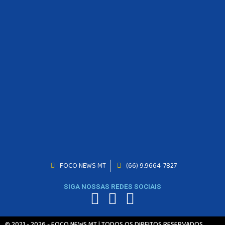
FOCO NEWS MT
(66) 9.9664-7827
INICIO
AGRONEGÓCIO
SIGA NOSSAS REDES SOCIAIS
BRASIL
GERAL
ESPORTES
© 2021 - 2026 - FOCO NEWS MT | TODOS OS DIREITOS RESERVADOS