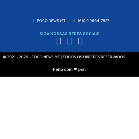
INICIO
FOCO NEWS MT
(66) 9.9664-7827
AGRONEGÓCIO
BRASIL
SIGA NOSSAS REDES SOCIAIS
GERAL
ESPORTES
SAÚDE
© 2021 - 2026 - FOCO NEWS MT | TODOS OS DIREITOS RESERVADOS
MATO GROSSO
POLÍCIA
Feito com ❤ por:
POLÍTICA
VARIEDADES
BALCÃO DE