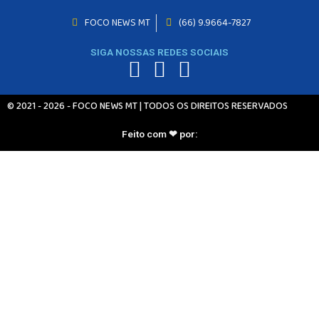
INICIO
FOCO NEWS MT
(66) 9.9664-7827
AGRONEGÓCIO
BRASIL
SIGA NOSSAS REDES SOCIAIS
GERAL
ESPORTES
© 2021 - 2026 - FOCO NEWS MT | TODOS OS DIREITOS RESERVADOS
SAÚDE
MATO GROSSO
Feito com ❤ por:
POLÍCIA
POLÍTICA
VARIEDADES
BALCÃO DE