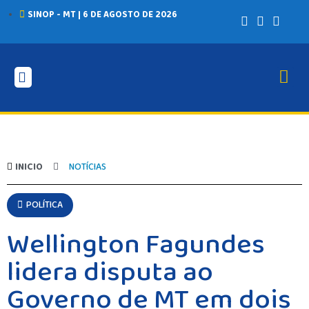
SINOP - MT | 6 DE AGOSTO DE 2026
INICIO
AGRONEGÓCIO
BRASIL
GERAL
ESPORTES
INICIO
NOTÍCIAS
SAÚDE
MATO GROSSO
POLÍCIA
POLÍTICA
POLÍTICA
Wellington Fagundes
VARIEDADES
lidera disputa ao
BALCÃO DE EMPREGOS
Governo de MT em dois