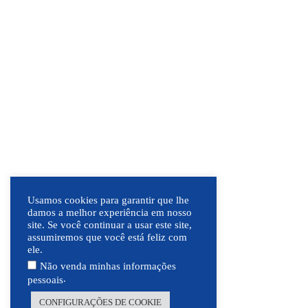
Usamos cookies para garantir que lhe
damos a melhor experiência em nosso
site. Se você continuar a usar este site,
assumiremos que você está feliz com
ele.
Não venda minhas informações
.
pessoais
CONFIGURAÇÕES DE COOKIE