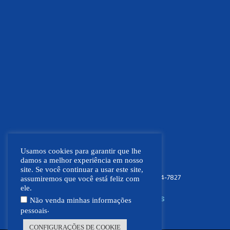
Usamos cookies para garantir que lhe
damos a melhor experiência em nosso
site. Se você continuar a usar este site,
FOCO NEWS MT
(66) 9.9664-7827
assumiremos que você está feliz com
ele.
SIGA NOSSAS REDES SOCIAIS
Não venda minhas informações
.
pessoais
CONFIGURAÇÕES DE COOKIE