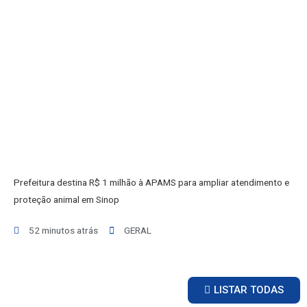
INICIO
AGRONEGÓCIO
BRASIL
GERAL
ESPORTES
SAÚDE
MATO GROSSO
POLÍCIA
POLÍTICA
VARIEDADES
Prefeitura destina R$ 1 milhão à APAMS para ampliar atendimento e
proteção animal em Sinop
BALCÃO DE EMPREGOS
52 minutos atrás
GERAL
LISTAR TODAS