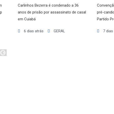
MATO GROSSO
m
Carlinhos Bezerra é condenado a 36
Convenção
POLÍCIA
op
anos de prisão por assassinato de casal
pré-candi
POLÍTICA
em Cuiabá
Partido P
VARIEDADES
6 dias atrás
GERAL
7 dias