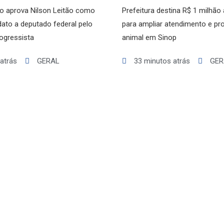
 aprova Nilson Leitão como
Prefeitura destina R$ 1 milhã
dato a deputado federal pelo
para ampliar atendimento e pr
rogressista
animal em Sinop
 atrás
GERAL
33 minutos atrás
GER
BALCÃO DE EMPREGOS