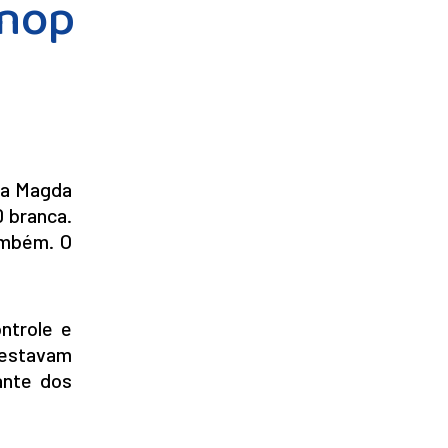
inop
ida Magda
 branca.
ambém. O
ntrole e
e estavam
ante dos