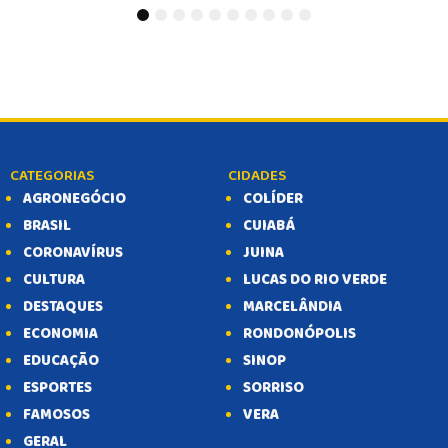
1
2
3
4
5
6
7
8
9
10
CATEGORIAS
CIDADES
AGRONEGÓCIO
COLÍDER
BRASIL
CUIABÁ
CORONAVÍRUS
JUINA
CULTURA
LUCAS DO RIO VERDE
DESTAQUES
MARCELÂNDIA
ECONOMIA
RONDONÓPOLIS
EDUCAÇÃO
SINOP
ESPORTES
SORRISO
FAMOSOS
VERA
GERAL