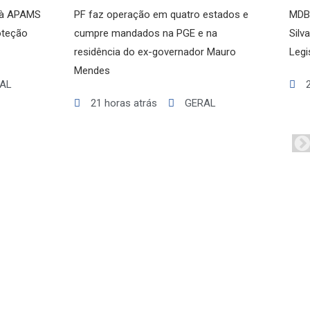
o à APAMS
PF faz operação em quatro estados e
MDB 
oteção
cumpre mandados na PGE e na
Silv
residência do ex-governador Mauro
Legi
Mendes
AL
21 horas atrás
GERAL