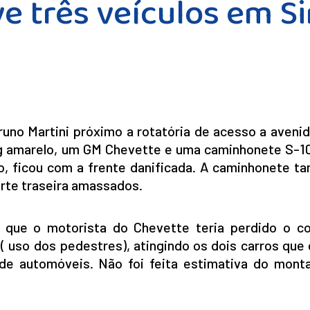
e três veículos em S
Bruno Martini próximo a rotatória de acesso a aven
g amarelo, um GM Chevette e uma caminhonete S-10
xo, ficou com a frente danificada. A caminhonete t
arte traseira amassados.
 que o motorista do Chevette teria perdido o co
 ( uso dos pedestres), atingindo os dois carros qu
e automóveis. Não foi feita estimativa do mont