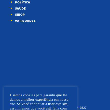
POLÍTICA
SAÚDE
SINOP
VARIEDADES
Usamos cookies para garantir que lhe
damos a melhor experiência em nosso
site. Se você continuar a usar este site,
FOCO NEWS MT
(66) 9.9664-7827
assumiremos que você está feliz com