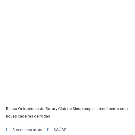
INICIO
AGRONEGÓCIO
BRASIL
GERAL
ESPORTES
SAÚDE
MATO GROSSO
POLÍCIA
POLÍTICA
VARIEDADES
BALCÃO DE EMPREGOS
Banco Ortopédico do Rotary Club de Sinop amplia atendimento com
novas cadeiras de rodas
3 semanas atrás
SAÚDE