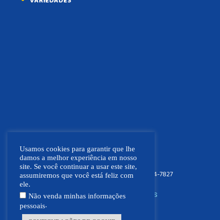
VARIEDADES
Usamos cookies para garantir que lhe
damos a melhor experiência em nosso
site. Se você continuar a usar este site,
FOCO NEWS MT
(66) 9.9664-7827
assumiremos que você está feliz com
ele.
SIGA NOSSAS REDES SOCIAIS
Não venda minhas informações
.
pessoais