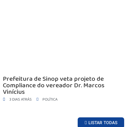
INICIO
Prefeitura de Sinop veta projeto de
AGRONEGÓCIO
Compliance do vereador Dr. Marcos
BRASIL
Vinícius
GERAL
3 DIAS ATRÁS
POLÍTICA
ESPORTES
SAÚDE
MATO GROSSO
LISTAR TODAS
POLÍCIA