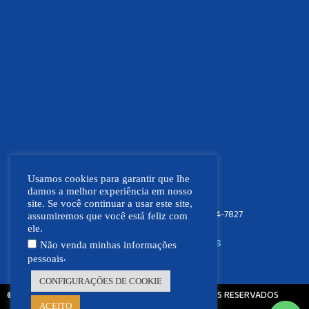
Usamos cookies para garantir que lhe
damos a melhor experiência em nosso
site. Se você continuar a usar este site,
FOCO NEWS MT
(66) 9.9664-7827
assumiremos que você está feliz com
ele.
SIGA NOSSAS REDES SOCIAIS
Não venda minhas informações
.
pessoais
CONFIGURAÇÕES DE COOKIE
© 2021 - 2026 - FOCO NEWS MT | TODOS OS DIREITOS RESERVADOS
ACEITO