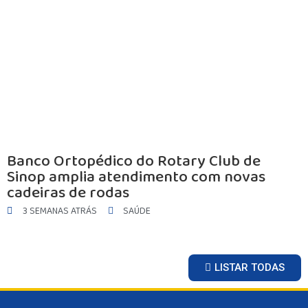
INICIO
AGRONEGÓCIO
BRASIL
GERAL
ESPORTES
SAÚDE
MATO GROSSO
POLÍCIA
POLÍTICA
Banco Ortopédico do Rotary Club de
VARIEDADES
Sinop amplia atendimento com novas
cadeiras de rodas
BALCÃO DE EMPREGOS
3 SEMANAS ATRÁS
SAÚDE
LISTAR TODAS