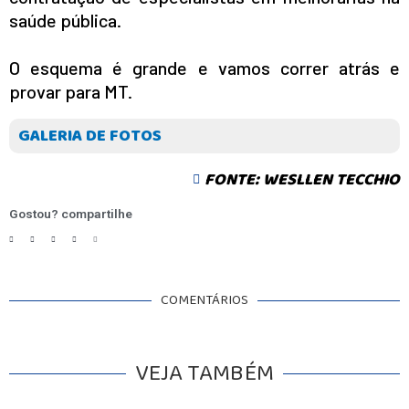
saúde pública.
INICIO
O esquema é grande e vamos correr atrás e
AGRONEGÓCIO
provar para MT.
BRASIL
GERAL
GALERIA DE FOTOS
ESPORTES
SAÚDE
FONTE: WESLLEN TECCHIO
MATO GROSSO
POLÍCIA
Gostou? compartilhe
POLÍTICA
VARIEDADES
BALCÃO DE EMPREGOS
COMENTÁRIOS
VEJA TAMBÉM