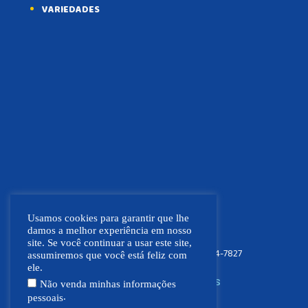
VARIEDADES
Usamos cookies para garantir que lhe
damos a melhor experiência em nosso
site. Se você continuar a usar este site,
FOCO NEWS MT
(66) 9.9664-7827
assumiremos que você está feliz com
ele.
SIGA NOSSAS REDES SOCIAIS
Não venda minhas informações
.
pessoais