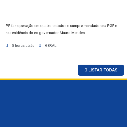
GERAL
ESPORTES
SAÚDE
PF faz operação em quatro estados e cumpre mandados na PGE e
MATO GROSSO
na residência do ex-governador Mauro Mendes
POLÍCIA
POLÍTICA
5 horas atrás
GERAL
VARIEDADES
BALCÃO DE EMPREGOS
LISTAR TODAS