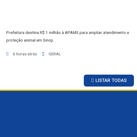
BRASIL
GERAL
ESPORTES
SAÚDE
MATO GROSSO
Prefeitura destina R$ 1 milhão à APAMS para ampliar atendimento e
POLÍCIA
proteção animal em Sinop
POLÍTICA
6 horas atrás
GERAL
VARIEDADES
BALCÃO DE EMPREGOS
LISTAR TODAS