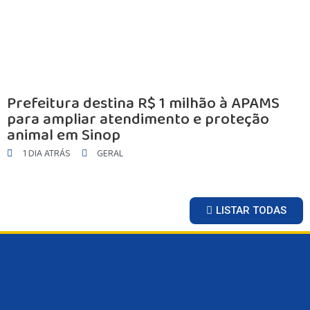
BRASIL
GERAL
ESPORTES
SAÚDE
MATO GROSSO
Prefeitura destina R$ 1 milhão à APAMS
POLÍCIA
para ampliar atendimento e proteção
POLÍTICA
animal em Sinop
VARIEDADES
1 DIA ATRÁS
GERAL
BALCÃO DE EMPREGOS
LISTAR TODAS