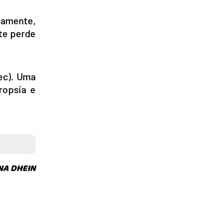
camente,
nte perde
tec). Uma
ropsia e
NA DHEIN