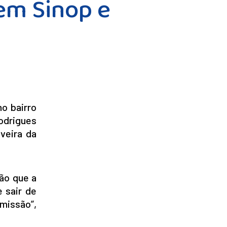
 em Sinop e
o bairro
odrigues
veira da
são que a
 sair de
smissão”,