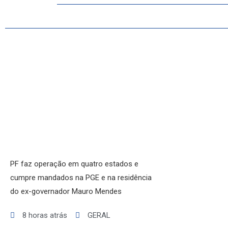
INICIO
AGRONEGÓCIO
BRASIL
GERAL
ESPORTES
SAÚDE
MATO GROSSO
POLÍCIA
POLÍTICA
VARIEDADES
PF faz operação em quatro estados e
cumpre mandados na PGE e na residência
do ex-governador Mauro Mendes
8 horas atrás
GERAL