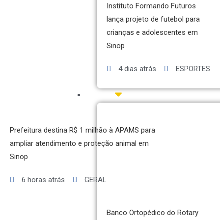
Instituto Formando Futuros
lança projeto de futebol para
crianças e adolescentes em
Sinop
4 dias atrás
ESPORTES
SAÚDE
Prefeitura destina R$ 1 milhão à APAMS para
ampliar atendimento e proteção animal em
Sinop
INICIO
AGRONEGÓCIO
6 horas atrás
GERAL
BRASIL
GERAL
Banco Ortopédico do Rotary
ESPORTES