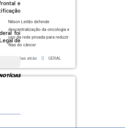
frontal e
tificação
Nilson Leitão defende
descentralização da oncologia e
eral foi
uso da rede privada para reduzir
 Legal de
filas do câncer
2 dias atrás
GERAL
NOTÍCIAS