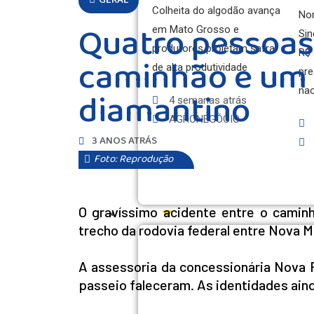
GERAL
Colheita do algodão avança
No
Quatro pessoas
em Mato Grosso e
Sin
produtores projetam safra
R$ 
caminhão e um 
de alta produtividade
pre
diamantino
nac
4 semanas atrás
AGRONEGÓCIO
3 ANOS ATRÁS
Foto: Reprodução
O gravíssimo acidente entre o camin
GERAL
trecho da rodovia federal entre Nova 
A assessoria da concessionária Nova 
passeio faleceram. As identidades ain