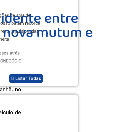
idente entre
ções de soja de
rosso batem recorde
e nova mutum e
reiro impulsionadas
heita
eses atrás
ONEGÓCIO
Listar Todas
anhã, no
ículo de