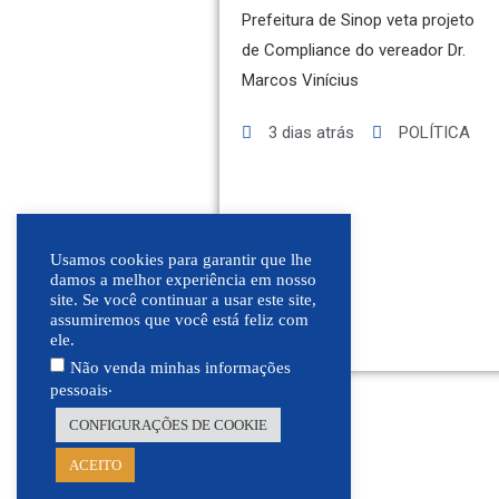
Prefeitura de Sinop veta projeto
de Compliance do vereador Dr.
Marcos Vinícius
3 dias atrás
POLÍTICA
Usamos cookies para garantir que lhe
damos a melhor experiência em nosso
site. Se você continuar a usar este site,
assumiremos que você está feliz com
ele.
Não venda minhas informações
VARIEDADES
.
pessoais
BALCÃO DE EMPREGOS
CONFIGURAÇÕES DE COOKIE
ACEITO