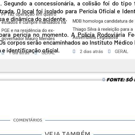
 Segundo a concessionária, a colisão foi do tipo 
da. O local foi isolado para Perícia Oficial e Iden
PF faz operação em quatro
usa e dinâmica do acidente.
MDB homologa candidatura de
estados e cumpre mandados na
Thiago Silva à reeleição para a
PGE e na residência do ex-
para perícia no momento. A Polícia Rodoviária Fed
Assembleia Legislativa
governador Mauro Mendes
. Os corpos serão encaminhados ao Instituto Médico
 identificação oficial.
2 dias atrás
GERAL
1 dia atrás
GERAL
FONTE: SÓ 
COMENTÁRIOS
VEJA TAMBÉM