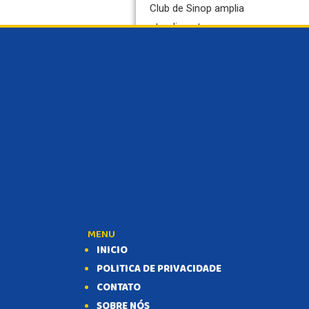
Club de Sinop amplia
SAÚDE
atendimento com novas
MATO GROSSO
cadeiras de rodas
POLÍCIA
POLÍTICA
3 semanas atrás
VARIEDADES
SAÚDE
POLÍCIA
MENU
INICIO
POLITICA DE PRIVACIDADE
CONTATO
SOBRE NÓS