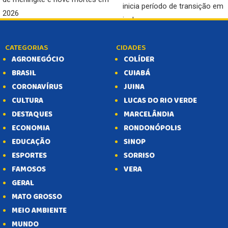
inicia período de transição em
2026
junho
2 meses atrás
SAÚDE
2 meses atrás
SAÚDE
CATEGORIAS
CIDADES
AGRONEGÓCIO
COLÍDER
BRASIL
CUIABÁ
CORONAVÍRUS
JUINA
BALCÃO DE EMPREGOS
CULTURA
LUCAS DO RIO VERDE
DESTAQUES
MARCELÂNDIA
ECONOMIA
RONDONÓPOLIS
EDUCAÇÃO
SINOP
ESPORTES
SORRISO
FAMOSOS
VERA
GERAL
Operação Fluxo Oculto combat
Sinop: Ex-PM é morto a tiros de
MATO GROSSO
facção criminosa e bloqueia R
fuzil em empresa; caso será
MEIO AMBIENTE
9,3 milhões
investigado pela DHPP
MUNDO