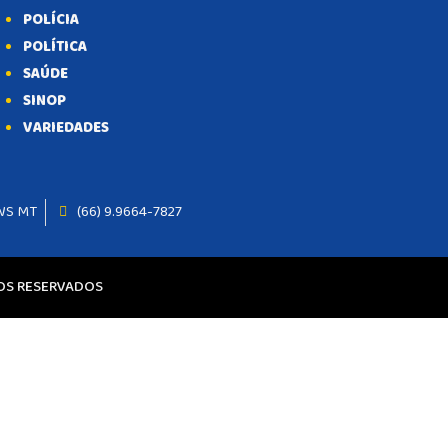
POLÍCIA
1 mês atrás
POLÍCIA
4 semanas atrás
POLÍTICA
POLÍCIA
SAÚDE
SINOP
VARIEDADES
WS MT
(66) 9.9664-7827
TOS RESERVADOS