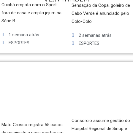
Cuiabá empata com o Sport
Sensação da Copa, goleiro de
fora de casa e amplia jejum na
Cabo Verde é anunciado pelo
Série B
Colo-Colo
1 semana atrás
2 semanas atrás
ESPORTES
ESPORTES
Consórcio assume gestão do
Mato Grosso registra 55 casos
Hospital Regional de Sinop e
de meningite e nove mortes em