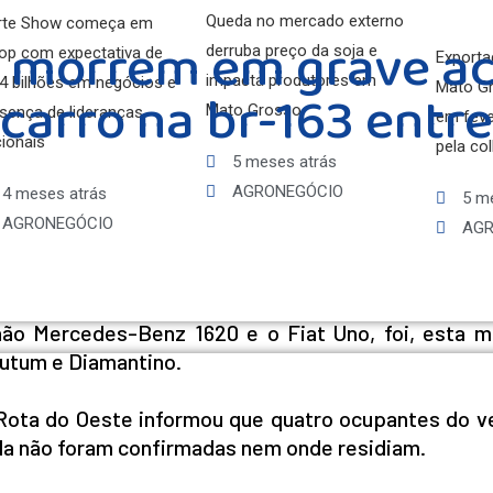
Queda no mercado externo
rte Show começa em
 morrem em grave ac
derruba preço da soja e
op com expectativa de
Exporta
impacta produtores em
4 bilhões em negócios e
Mato G
carro na br-163 entr
Mato Grosso
sença de lideranças
em feve
ionais
pela col
5 meses atrás
AGRONEGÓCIO
4 meses atrás
5 m
AGRONEGÓCIO
AGR
hão Mercedes-Benz 1620 e o Fiat Uno, foi, esta m
Mutum e Diamantino.
Rota do Oeste informou que quatro ocupantes do ve
da não foram confirmadas nem onde residiam.