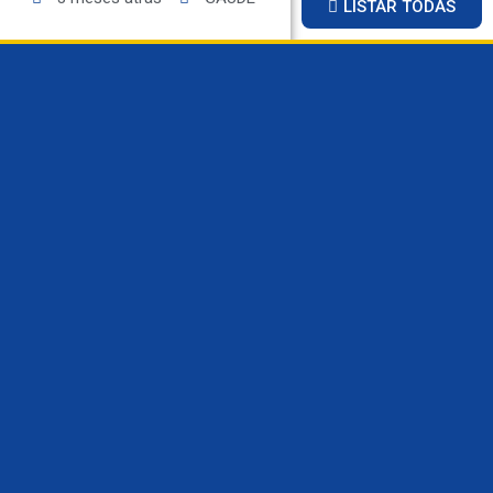
LISTAR TODAS
Empresário morre durante
e
assalto em empresa de sucatas
$
em Sinop