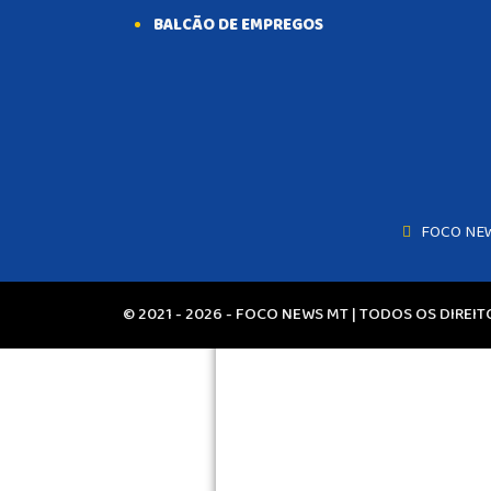
BALCÃO DE EMPREGOS
Homem morre durante briga em
residência e enteado é
apontado como principal
suspeito em Sinop
4 semanas atrás
POLÍCIA
FOCO NE
POLÍTICA
© 2021 - 2026 - FOCO NEWS MT | TODOS OS DIREI