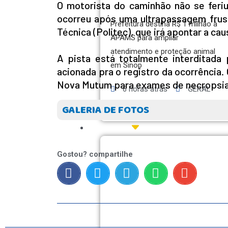
O motorista do caminhão não se feriu.
ocorreu após uma ultrapassagem frustra
Prefeitura destina R$ 1 milhão à
Técnica (Politec), que irá apontar a ca
APAMS para ampliar
atendimento e proteção animal
A pista está totalmente interditada 
em Sinop
acionada pra o registro da ocorrência
Nova Mutum para exames de necropsia e
6 horas atrás
GERAL
GALERIA DE FOTOS
ESPORTES
Gostou? compartilhe