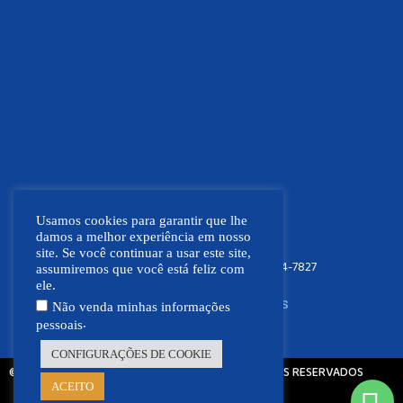
Usamos cookies para garantir que lhe
damos a melhor experiência em nosso
site. Se você continuar a usar este site,
FOCO NEWS MT
(66) 9.9664-7827
assumiremos que você está feliz com
ele.
SIGA NOSSAS REDES SOCIAIS
Não venda minhas informações
.
pessoais
CONFIGURAÇÕES DE COOKIE
© 2021 - 2026 - FOCO NEWS MT | TODOS OS DIREITOS RESERVADOS
ACEITO
Feito com ❤ por: