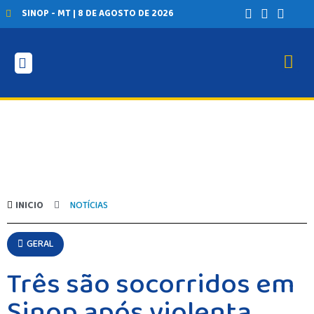
SINOP - MT | 8 DE AGOSTO DE 2026
INICIO
AGRONEGÓCIO
BRASIL
GERAL
ESPORTES
SAÚDE
MATO GROSSO
INICIO
NOTÍCIAS
POLÍCIA
POLÍTICA
GERAL
VARIEDADES
BALCÃO DE EMPREGOS
Três são socorridos em
Sinop após violenta