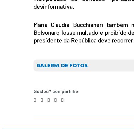
desinformativa.
INICIO
AGRONEGÓCIO
Maria Claudia Bucchianeri também 
BRASIL
Bolsonaro fosse multado e proibido d
GERAL
presidente da República deve recorrer d
ESPORTES
SAÚDE
MATO GROSSO
GALERIA DE FOTOS
POLÍCIA
POLÍTICA
VARIEDADES
Gostou? compartilhe