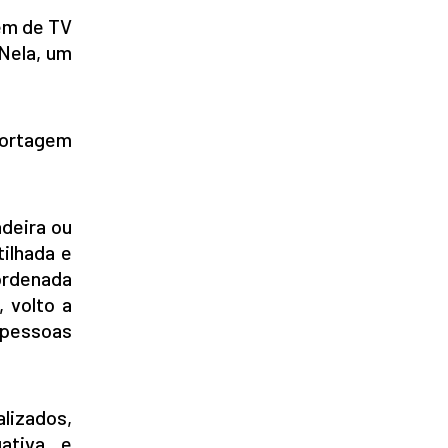
em de TV
 Nela, um
eportagem
adeira ou
tilhada e
ordenada
, volto a
s pessoas
alizados,
ativa e