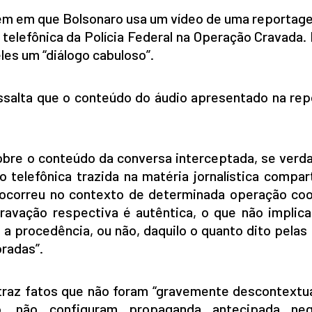
em em que Bolsonaro usa um vídeo de uma reportag
telefônica da Polícia Federal na Operação Cravada.
eles um “diálogo cabuloso”.
ressalta que o conteúdo do áudio apresentado na r
sobre o conteúdo da conversa interceptada, se verd
 telefônica trazida na matéria jornalística compar
 ocorreu no contexto de determinada operação co
gravação respectiva é autêntica, o que não implica
e a procedência, ou não, daquilo o quanto dito pela
radas”.
 traz fatos que não foram “gravemente descontextu
o, não configuram propaganda antecipada neg