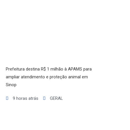
INICIO
AGRONEGÓCIO
BRASIL
GERAL
ESPORTES
SAÚDE
MATO GROSSO
POLÍCIA
POLÍTICA
Prefeitura destina R$ 1 milhão à APAMS para
VARIEDADES
ampliar atendimento e proteção animal em
Sinop
9 horas atrás
GERAL