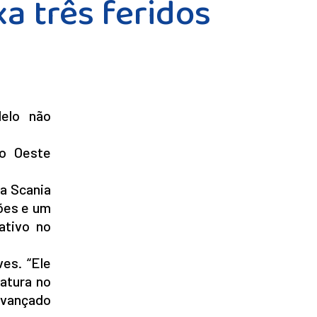
xa três feridos
elo não
o Oeste
ta Scania
ões e um
ativo no
es. “Ele
atura no
 avançado