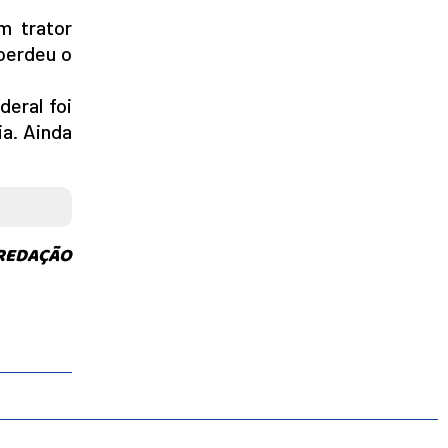
m trator
 perdeu o
deral foi
ia. Ainda
 REDAÇÃO