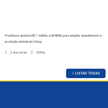
Prefeitura destina R$ 1 milhão à APAMS para ampliar atendimento e
proteção animal em Sinop
INICIO
2 dias atrás
GERAL
AGRONEGÓCIO
BRASIL
GERAL
ESPORTES
LISTAR TODAS
SAÚDE
MATO GROSSO
POLÍCIA
POLÍTICA
VARIEDADES